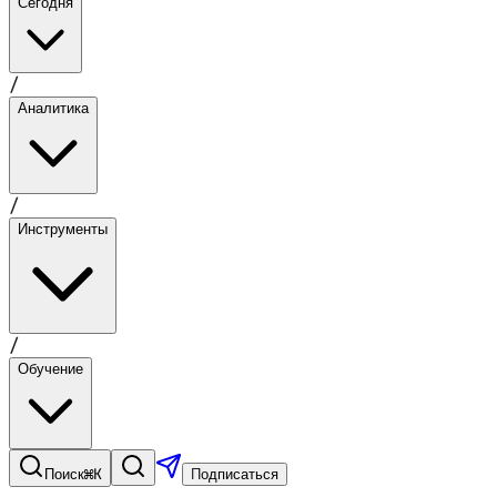
Сегодня
/
Аналитика
/
Инструменты
/
Обучение
⌘K
Поиск
Подписаться