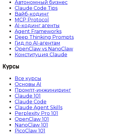
Автономный бизнес
Claude Code Tips
Вайб-кодинг
MCP Protocol
AI-кодинг агенты
Agent Frameworks
Deep Thinking Prompts
Гид по AI-агентам
OpenClaw vs NanoClaw
Конституция Claude
Курсы
Все курсы
Основы AI
Промпт-инжиниринг
Claude 101
Claude Code
Claude Agent Skills
Perplexity Pro 101
OpenClaw 101
NanoClaw 101
PicoClaw 101