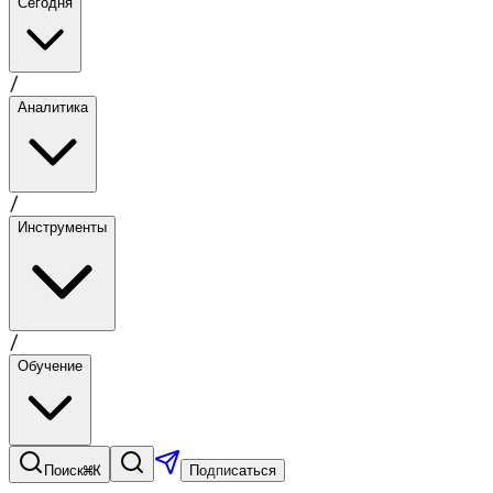
Сегодня
/
Аналитика
/
Инструменты
/
Обучение
⌘K
Поиск
Подписаться