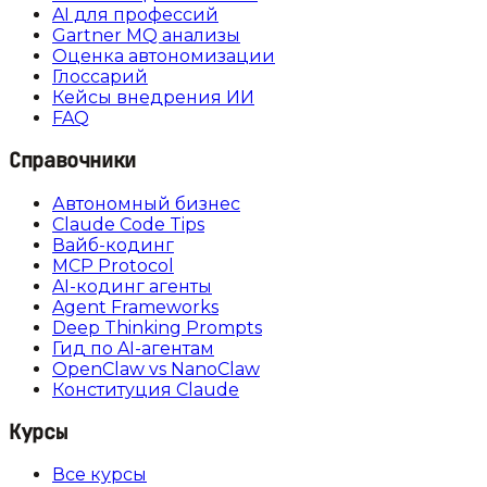
AI для профессий
Gartner MQ анализы
Оценка автономизации
Глоссарий
Кейсы внедрения ИИ
FAQ
Справочники
Автономный бизнес
Claude Code Tips
Вайб-кодинг
MCP Protocol
AI-кодинг агенты
Agent Frameworks
Deep Thinking Prompts
Гид по AI-агентам
OpenClaw vs NanoClaw
Конституция Claude
Курсы
Все курсы