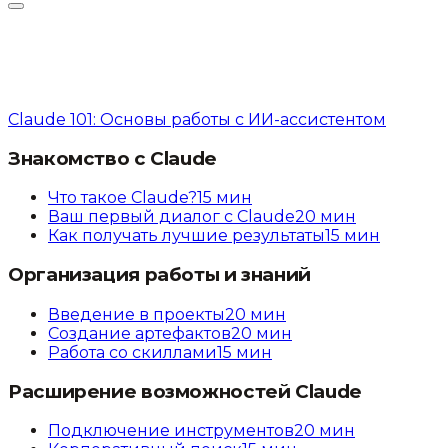
Claude 101: Основы работы с ИИ-ассистентом
Знакомство с Claude
Что такое Claude?
15
мин
Ваш первый диалог с Claude
20
мин
Как получать лучшие результаты
15
мин
Организация работы и знаний
Введение в проекты
20
мин
Создание артефактов
20
мин
Работа со скиллами
15
мин
Расширение возможностей Claude
Подключение инструментов
20
мин