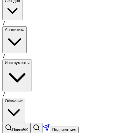
Сегодня
/
Аналитика
/
Инструменты
/
Обучение
⌘K
Поиск
Подписаться