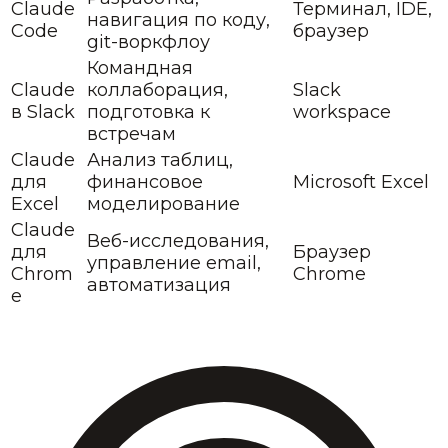
Claude
Терминал, IDE,
навигация по коду,
Code
браузер
git-воркфлоу
Командная
Claude
коллаборация,
Slack
в Slack
подготовка к
workspace
встречам
Claude
Анализ таблиц,
для
финансовое
Microsoft Excel
Excel
моделирование
Claude
Веб-исследования,
для
Браузер
управление email,
Chrom
Chrome
автоматизация
e