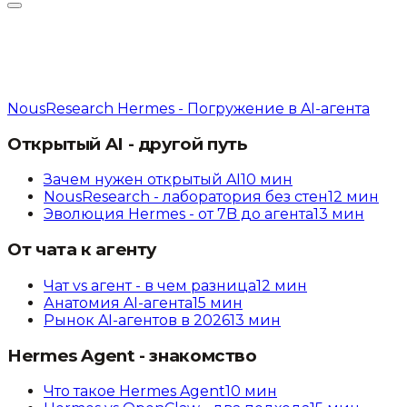
NousResearch Hermes - Погружение в AI-агента
Открытый AI - другой путь
Зачем нужен открытый AI
10
мин
NousResearch - лаборатория без стен
12
мин
Эволюция Hermes - от 7B до агента
13
мин
От чата к агенту
Чат vs агент - в чем разница
12
мин
Анатомия AI-агента
15
мин
Рынок AI-агентов в 2026
13
мин
Hermes Agent - знакомство
Что такое Hermes Agent
10
мин