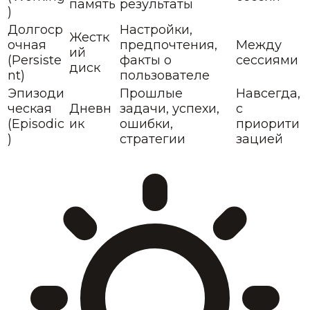
память
результаты
)
Долгоср
Настройки,
Жестк
очная
предпочтения,
Между
ий
(Persiste
факты о
сессиями
диск
nt)
пользователе
Эпизоди
Прошлые
Навсегда,
ческая
Дневн
задачи, успехи,
с
(Episodic
ик
ошибки,
приорити
)
стратегии
зацией