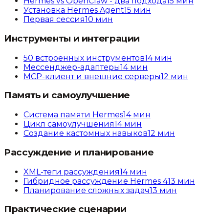
Hermes vs OpenClaw - два подхода
15
мин
Установка Hermes Agent
15
мин
Первая сессия
10
мин
Инструменты и интеграции
50 встроенных инструментов
14
мин
Мессенджер-адаптеры
14
мин
MCP-клиент и внешние серверы
12
мин
Память и самоулучшение
Система памяти Hermes
14
мин
Цикл самоулучшения
14
мин
Создание кастомных навыков
12
мин
Рассуждение и планирование
XML-теги рассуждения
14
мин
Гибридное рассуждение Hermes 4
13
мин
Планирование сложных задач
13
мин
Практические сценарии