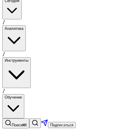
Сегодня
/
Аналитика
/
Инструменты
/
Обучение
⌘K
Поиск
Подписаться