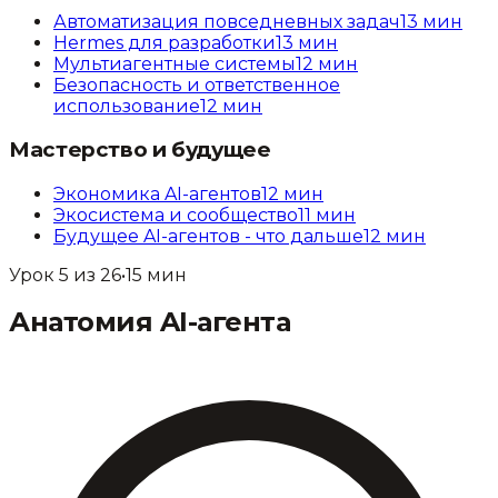
Автоматизация повседневных задач
13
мин
Hermes для разработки
13
мин
Мультиагентные системы
12
мин
Безопасность и ответственное
использование
12
мин
Мастерство и будущее
Экономика AI-агентов
12
мин
Экосистема и сообщество
11
мин
Будущее AI-агентов - что дальше
12
мин
Урок
5
из
26
•
15
мин
Анатомия AI-агента