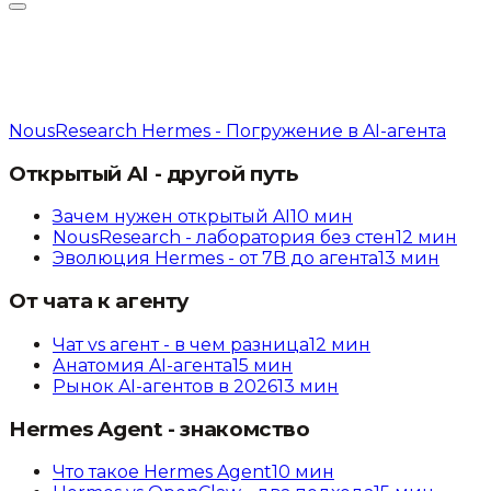
NousResearch Hermes - Погружение в AI-агента
Открытый AI - другой путь
Зачем нужен открытый AI
10
мин
NousResearch - лаборатория без стен
12
мин
Эволюция Hermes - от 7B до агента
13
мин
От чата к агенту
Чат vs агент - в чем разница
12
мин
Анатомия AI-агента
15
мин
Рынок AI-агентов в 2026
13
мин
Hermes Agent - знакомство
Что такое Hermes Agent
10
мин