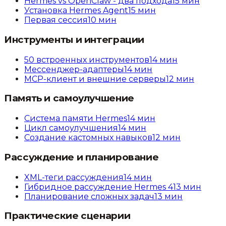
Hermes vs OpenClaw - два подхода
15
мин
Установка Hermes Agent
15
мин
Первая сессия
10
мин
Инструменты и интеграции
50 встроенных инструментов
14
мин
Мессенджер-адаптеры
14
мин
MCP-клиент и внешние серверы
12
мин
Память и самоулучшение
Система памяти Hermes
14
мин
Цикл самоулучшения
14
мин
Создание кастомных навыков
12
мин
Рассуждение и планирование
XML-теги рассуждения
14
мин
Гибридное рассуждение Hermes 4
13
мин
Планирование сложных задач
13
мин
Практические сценарии