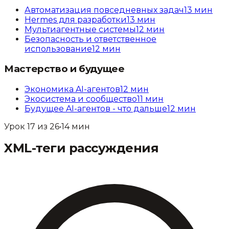
Автоматизация повседневных задач
13
мин
Hermes для разработки
13
мин
Мультиагентные системы
12
мин
Безопасность и ответственное
использование
12
мин
Мастерство и будущее
Экономика AI-агентов
12
мин
Экосистема и сообщество
11
мин
Будущее AI-агентов - что дальше
12
мин
Урок
17
из
26
•
14
мин
XML-теги рассуждения