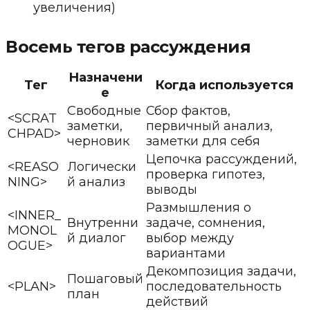
увеличения)
Восемь тегов рассуждения
Назначени
Тег
Когда используется
е
Свободные
Сбор фактов,
<SCRAT
заметки,
первичный анализ,
CHPAD>
черновик
заметки для себя
Цепочка рассуждений,
<REASO
Логически
проверка гипотез,
NING>
й анализ
выводы
Размышления о
<INNER_
Внутренни
задаче, сомнения,
MONOL
й диалог
выбор между
OGUE>
вариантами
Декомпозиция задачи,
Пошаговый
<PLAN>
последовательность
план
действий