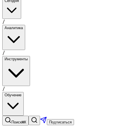
Сегодня
/
Аналитика
/
Инструменты
/
Обучение
⌘K
Поиск
Подписаться