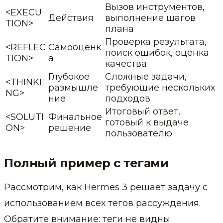
Вызов инструментов,
<EXECU
Действия
выполнение шагов
TION>
плана
Проверка результата,
<REFLEC
Самооценк
поиск ошибок, оценка
TION>
а
качества
Глубокое
Сложные задачи,
<THINKI
размышле
требующие нескольких
NG>
ние
подходов
Итоговый ответ,
<SOLUTI
Финальное
готовый к выдаче
ON>
решение
пользователю
Полный пример с тегами
Рассмотрим, как Hermes 3 решает задачу с
использованием всех тегов рассуждения.
Обратите внимание: теги не видны