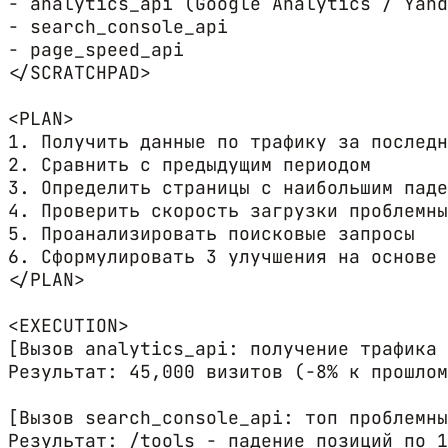
- analytics_api (Google Analytics / Yand
- search_console_api

- page_speed_api

</SCRATCHPAD>

<PLAN>

1. Получить данные по трафику за последн
2. Сравнить с предыдущим периодом

3. Определить страницы с наибольшим паде
4. Проверить скорость загрузки проблемны
5. Проанализировать поисковые запросы

6. Сформулировать 3 улучшения на основе 
</PLAN>

<EXECUTION>

[Вызов analytics_api: получение трафика 
Результат: 45,000 визитов (-8% к прошлом
[Вызов search_console_api: топ проблемны
Результат: /tools - падение позиций по 1