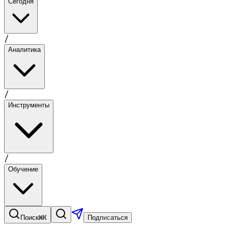
Сегодня
/
Аналитика
/
Инструменты
/
Обучение
⌘K
Поиск
Подписаться