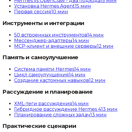
Hermes vs OpenClaw - два подхода
15
мин
Установка Hermes Agent
15
мин
Первая сессия
10
мин
Инструменты и интеграции
50 встроенных инструментов
14
мин
Мессенджер-адаптеры
14
мин
MCP-клиент и внешние серверы
12
мин
Память и самоулучшение
Система памяти Hermes
14
мин
Цикл самоулучшения
14
мин
Создание кастомных навыков
12
мин
Рассуждение и планирование
XML-теги рассуждения
14
мин
Гибридное рассуждение Hermes 4
13
мин
Планирование сложных задач
13
мин
Практические сценарии