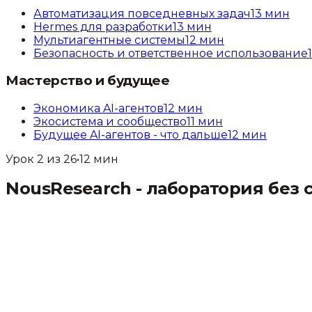
Автоматизация повседневных задач
13
мин
Hermes для разработки
13
мин
Мультиагентные системы
12
мин
Безопасность и ответственное использование
Мастерство и будущее
Экономика AI-агентов
12
мин
Экосистема и сообщество
11
мин
Будущее AI-агентов - что дальше
12
мин
Урок
2
из
26
•
12
мин
NousResearch - лаборатория без 