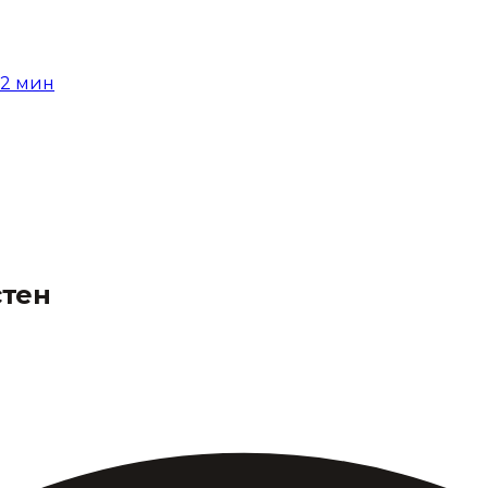
12
мин
стен