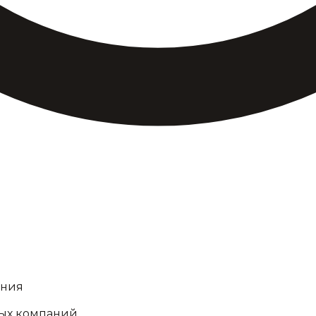
ания
ных компаний