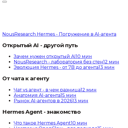
NousResearch Hermes - Погружение в AI-агента
Открытый AI - другой путь
Зачем нужен открытый AI
10
мин
NousResearch - лаборатория без стен
12
мин
Эволюция Hermes - от 7B до агента
13
мин
От чата к агенту
Чат vs агент - в чем разница
12
мин
Анатомия AI-агента
15
мин
Рынок AI-агентов в 2026
13
мин
Hermes Agent - знакомство
Что такое Hermes Agent
10
мин