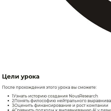
Цели урока
После прохождения этого урока вы сможете:
1
Узнать историю создания NousResearch
2
Понять философию нейтрального выравнив
3
Оценить финансирование и рост компании
4
Сравнить подходы к выравниванию AI у раз