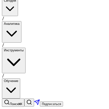
Сегодня
/
Аналитика
/
Инструменты
/
Обучение
⌘K
Поиск
Подписаться