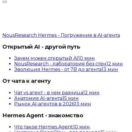
NousResearch Hermes - Погружение в AI-агента
Открытый AI - другой путь
Зачем нужен открытый AI
10
мин
NousResearch - лаборатория без стен
12
мин
Эволюция Hermes - от 7B до агента
13
мин
От чата к агенту
Чат vs агент - в чем разница
12
мин
Анатомия AI-агента
15
мин
Рынок AI-агентов в 2026
13
мин
Hermes Agent - знакомство
Что такое Hermes Agent
10
мин