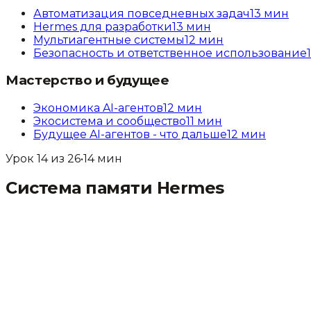
Автоматизация повседневных задач
13
мин
Hermes для разработки
13
мин
Мультиагентные системы
12
мин
Безопасность и ответственное использование
Мастерство и будущее
Экономика AI-агентов
12
мин
Экосистема и сообщество
11
мин
Будущее AI-агентов - что дальше
12
мин
Урок
14
из
26
•
14
мин
Система памяти Hermes