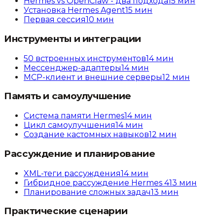
Hermes vs OpenClaw - два подхода
15
мин
Установка Hermes Agent
15
мин
Первая сессия
10
мин
Инструменты и интеграции
50 встроенных инструментов
14
мин
Мессенджер-адаптеры
14
мин
MCP-клиент и внешние серверы
12
мин
Память и самоулучшение
Система памяти Hermes
14
мин
Цикл самоулучшения
14
мин
Создание кастомных навыков
12
мин
Рассуждение и планирование
XML-теги рассуждения
14
мин
Гибридное рассуждение Hermes 4
13
мин
Планирование сложных задач
13
мин
Практические сценарии