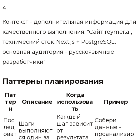
4
Контекст - дополнительная информация для
качественного выполнения. "Сайт reymer.ai,
технический стек: Next.js + PostgreSQL,
основная аудитория - русскоязычные
разработчики"
Паттерны планирования
Пат
Когда
тер
Описание
использова
Пример
н
ть
Каждый
Пос
Собери
Шаги
шаг зависит
лед
данные -
выполняют
от
оват
проанализир
ся один за
результата