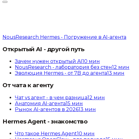
NousResearch Hermes - Погружение в AI-агента
Открытый AI - другой путь
Зачем нужен открытый AI
10
мин
NousResearch - лаборатория без стен
12
мин
Эволюция Hermes - от 7B до агента
13
мин
От чата к агенту
Чат vs агент - в чем разница
12
мин
Анатомия AI-агента
15
мин
Рынок AI-агентов в 2026
13
мин
Hermes Agent - знакомство
Что такое Hermes Agent
10
мин