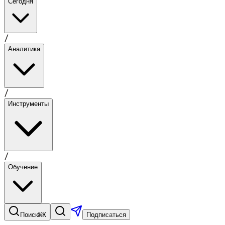
Сегодня
/
Аналитика
/
Инструменты
/
Обучение
⌘K
Поиск
Подписаться