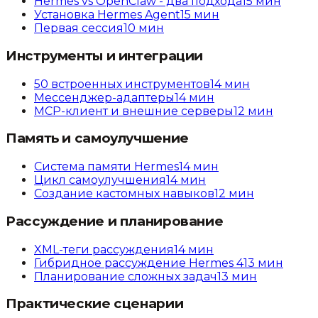
Hermes vs OpenClaw - два подхода
15
мин
Установка Hermes Agent
15
мин
Первая сессия
10
мин
Инструменты и интеграции
50 встроенных инструментов
14
мин
Мессенджер-адаптеры
14
мин
MCP-клиент и внешние серверы
12
мин
Память и самоулучшение
Система памяти Hermes
14
мин
Цикл самоулучшения
14
мин
Создание кастомных навыков
12
мин
Рассуждение и планирование
XML-теги рассуждения
14
мин
Гибридное рассуждение Hermes 4
13
мин
Планирование сложных задач
13
мин
Практические сценарии