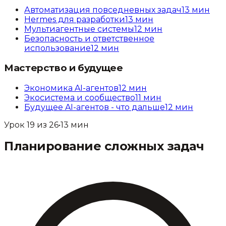
Автоматизация повседневных задач
13
мин
Hermes для разработки
13
мин
Мультиагентные системы
12
мин
Безопасность и ответственное
использование
12
мин
Мастерство и будущее
Экономика AI-агентов
12
мин
Экосистема и сообщество
11
мин
Будущее AI-агентов - что дальше
12
мин
Урок
19
из
26
•
13
мин
Планирование сложных задач