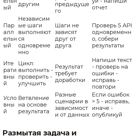
ельн
уй - напиши
другим
предыдуще
ый
отчет
го
Независим
Пар
ые шаги
Шаги не
Проверь 5 API
алл
выполняют
зависят
одновременн
ельн
ся
друг от
о, собери
ый
одновреме
друга
результаты
нно
Напиши текст
Ите
Цикл:
Результат
- проверь на
рати
выполнить -
требует
ошибки -
вны
проверить -
доработки
исправь -
й
улучшить
повтори
Разные
Если ошибок
Усло
Ветвление
сценарии в
> 5 - исправь,
вны
на основе
зависимост
иначе -
й
результата
и от данных
опубликуй
Размытая задача и