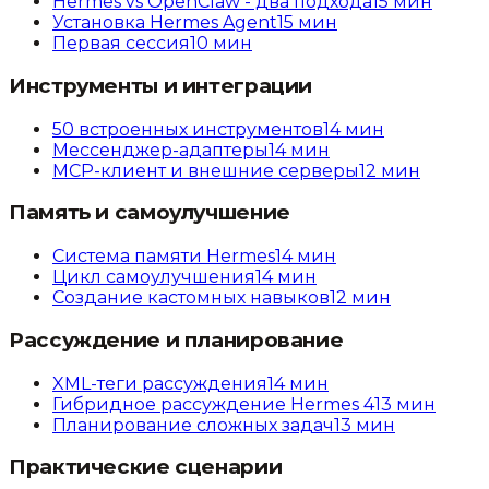
Hermes vs OpenClaw - два подхода
15
мин
Установка Hermes Agent
15
мин
Первая сессия
10
мин
Инструменты и интеграции
50 встроенных инструментов
14
мин
Мессенджер-адаптеры
14
мин
MCP-клиент и внешние серверы
12
мин
Память и самоулучшение
Система памяти Hermes
14
мин
Цикл самоулучшения
14
мин
Создание кастомных навыков
12
мин
Рассуждение и планирование
XML-теги рассуждения
14
мин
Гибридное рассуждение Hermes 4
13
мин
Планирование сложных задач
13
мин
Практические сценарии